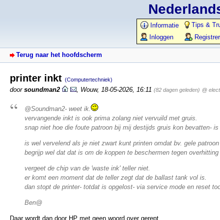
Nederlands
Tips & Tr
Informatie
Inloggen
Registre
Terug naar het hoofdscherm
printer inkt
(Computertechniek)
door
soundman2
,
Wouw
,
18-05-2026, 16:11
(82 dagen geleden)
@ elec
@Soundman2- weet ik.
vervangende inkt is ook prima zolang niet vervuild met gruis.
snap niet hoe die foute patroon bij mij destijds gruis kon bevatten- is
is wel vervelend als je niet zwart kunt printen omdat bv. gele patroon 
begrijp wel dat dat is om de koppen te beschermen tegen overhitting 
vergeet de chip van de 'waste ink' teller niet.
er komt een moment dat de teller zegt dat de ballast tank vol is.
dan stopt de printer- totdat is opgelost- via service mode en reset to
Ben@
Daar wordt dan door HP met geen woord over gerept...........