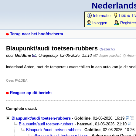
Nederlands
Tips & Tr
Informatie
Inloggen
Registre
Terug naar het hoofdscherm
Blaupunkt/audi toetsen-rubbers
(Gezocht)
door
Goldline
,
Oranjedorp
,
02-06-2026, 13:18
(67 dagen geleden)
@ Anton
inderdaad Anton, met de temperatuurverschillen in een auto kan je dit sne
--
Cees PA1DBA
Reageer op dit bericht
Complete draad:
Blaupunkt/audi toetsen-rubbers
-
Goldline
,
01-06-2026, 16:19
Blaupunkt/audi toetsen-rubbers
-
hanswal
,
01-06-2026, 21:10
Blaupunkt/audi toetsen-rubbers
-
Goldline
,
02-06-2026, 10:26
Blaupunkt/audi toetsen-rubbers
-
Anton van den Oever
,
0