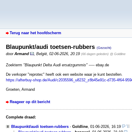
Terug naar het hoofdscherm
Blaupunkt/audi toetsen-rubbers
(Gezocht)
door
Armand
,
België
,
02-06-2026, 20:19
(66 dagen geleden)
@ Goldline
Zoekterm
"Blaupunkt Delta Audi ersatzgummis"
----- ebay.de
De verkoper "reprotec" heeft ook een website waar je kunt bestellen.
https://afterbuy-shop.de/Audi/c2035596_u8232_z8b45e91c-d735-4f64-95
Groeten, Armand
Reageer op dit bericht
Complete draad:
Blaupunkt/audi toetsen-rubbers
-
Goldline
,
01-06-2026, 16:19