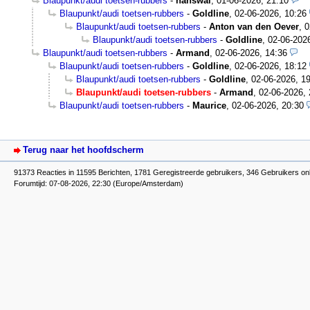
Blaupunkt/audi toetsen-rubbers
-
hanswal
,
01-06-2026, 21:10
Blaupunkt/audi toetsen-rubbers
-
Goldline
,
02-06-2026, 10:26
Blaupunkt/audi toetsen-rubbers
-
Anton van den Oever
,
0
Blaupunkt/audi toetsen-rubbers
-
Goldline
,
02-06-202
Blaupunkt/audi toetsen-rubbers
-
Armand
,
02-06-2026, 14:36
Blaupunkt/audi toetsen-rubbers
-
Goldline
,
02-06-2026, 18:12
Blaupunkt/audi toetsen-rubbers
-
Goldline
,
02-06-2026, 1
Blaupunkt/audi toetsen-rubbers
-
Armand
,
02-06-2026, 
Blaupunkt/audi toetsen-rubbers
-
Maurice
,
02-06-2026, 20:30
Terug naar het hoofdscherm
91373 Reacties in 11595 Berichten, 1781 Geregistreerde gebruikers, 346 Gebruikers on
Forumtijd: 07-08-2026, 22:30 (Europe/Amsterdam)