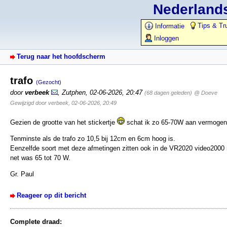
Nederlands
Tips & Tr
Informatie
Inloggen
Terug naar het hoofdscherm
trafo
(Gezocht)
door
verbeek
,
Zutphen
,
02-06-2026, 20:47
(68 dagen geleden)
@ Doeve
Gewijzigd door verbeek, 02-06-2026, 20:49
Gezien de grootte van het stickertje
schat ik zo 65-70W aan vermogen
Tenminste als de trafo zo 10,5 bij 12cm en 6cm hoog is.
Eenzelfde soort met deze afmetingen zitten ook in de VR2020 video2000 
net was 65 tot 70 W.
Gr. Paul
Reageer op dit bericht
Complete draad: