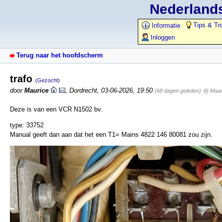
Nederlands
Tips & Tr
Informatie
Inloggen
Terug naar het hoofdscherm
trafo
(Gezocht)
door
Maurice
,
Dordrecht
,
03-06-2026, 19:50
(68 dagen geleden)
@ Maar
Deze is van een VCR N1502 bv.
type: 33752
Manual geeft dan aan dat het een T1= Mains 4822 146 80081 zou zijn.