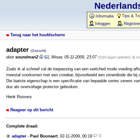
Nederlands
Tips & Tr
Informatie
Inloggen
Registre
Terug naar het hoofdscherm
adapter
(Gezocht)
door
soundman2
,
Wouw
,
05-11-2009, 23:07
(6119 dagen geleden)
@ kr
Zoals ik al schreef zal de toepassing van een switched mode voeding af
meestal voorkomen met een crowbar, bijvoorbeeld een zenerdiode die bij o
Die laatste eigenschap is een specificatie van bepaalde series zeners van bi
dus als overvoltage protector gebruiken.
Henk Roovers
Reageer op dit bericht
Complete draad:
adapter
-
Paul Boonaert
,
02-11-2009, 00:19