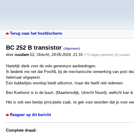
Terug naar het hoofdscherm
BC 252 B transistor
(Algemeen)
door
ruudam
,
Utrecht
,
24-06-2024, 21:16
(772 dagen geleden)
@ ruudam
Hartelijk dank voor de vele genereuze aanbiedingen.
Ik bedenk me net dat PostNL bij de mechanische verwerking van post deze 
helemaal uitgeperst.
Een bubbeltjes envelop biedt uitkomst, maar die heeft niet iedereen.
Ben Koehorst is in de buurt, (Maartensdijk, Utrecht Noord), wellicht kan 
Het is ook een beetje principiele zaak, te gek voor woorden dat je voor 
Reageer op dit bericht
Complete draad: