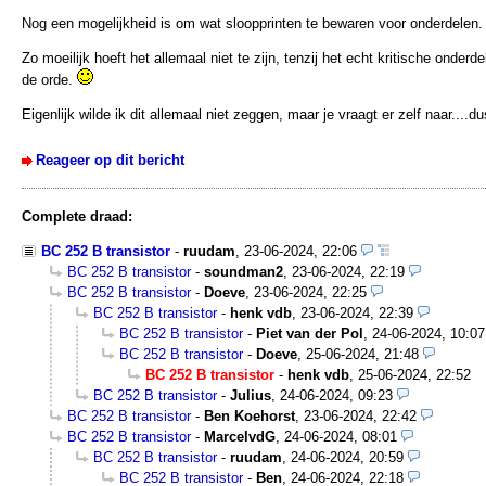
Nog een mogelijkheid is om wat sloopprinten te bewaren voor onderdelen.
Zo moeilijk hoeft het allemaal niet te zijn, tenzij het echt kritische onderde
de orde.
Eigenlijk wilde ik dit allemaal niet zeggen, maar je vraagt er zelf naar....du
Reageer op dit bericht
Complete draad:
BC 252 B transistor
-
ruudam
,
23-06-2024, 22:06
BC 252 B transistor
-
soundman2
,
23-06-2024, 22:19
BC 252 B transistor
-
Doeve
,
23-06-2024, 22:25
BC 252 B transistor
-
henk vdb
,
23-06-2024, 22:39
BC 252 B transistor
-
Piet van der Pol
,
24-06-2024, 10:07
BC 252 B transistor
-
Doeve
,
25-06-2024, 21:48
BC 252 B transistor
-
henk vdb
,
25-06-2024, 22:52
BC 252 B transistor
-
Julius
,
24-06-2024, 09:23
BC 252 B transistor
-
Ben Koehorst
,
23-06-2024, 22:42
BC 252 B transistor
-
MarcelvdG
,
24-06-2024, 08:01
BC 252 B transistor
-
ruudam
,
24-06-2024, 20:59
BC 252 B transistor
-
Ben
,
24-06-2024, 22:18