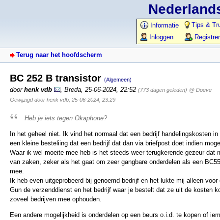
Nederlands
Tips & Tr
Informatie
Inloggen
Registre
Terug naar het hoofdscherm
BC 252 B transistor
(Algemeen)
door
henk vdb
,
Breda
,
25-06-2024, 22:52
(773 dagen geleden)
@ Doeve
Gewijzigd door henk vdb, 25-06-2024, 23:29
Heb je iets tegen Okaphone?
In het geheel niet. Ik vind het normaal dat een bedrijf handelingskosten in
een kleine besteliing dat een bedrijf dat dan via briefpost doet indien mogel
Waar ik wel moeite mee heb is het steeds weer terugkerende gezeur dat 
van zaken, zeker als het gaat om zeer gangbare onderdelen als een BC55
mee.
Ik heb even uitgeprobeerd bij genoemd bedrijf en het lukte mij alleen voo
Gun de verzenddienst en het bedrijf waar je bestelt dat ze uit de kosten k
zoveel bedrijven mee ophouden.
Een andere mogelijkheid is onderdelen op een beurs o.i.d. te kopen of iema