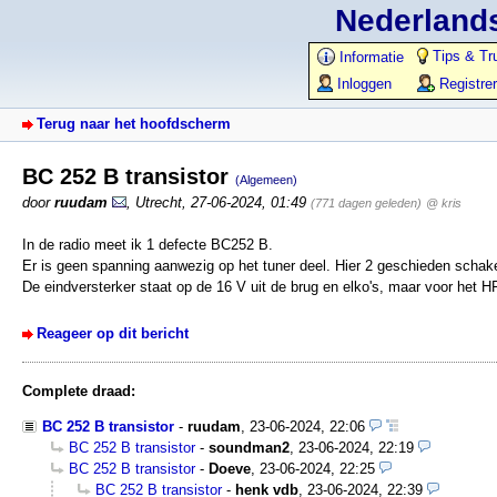
Nederlands
Tips & Tr
Informatie
Inloggen
Registre
Terug naar het hoofdscherm
BC 252 B transistor
(Algemeen)
door
ruudam
,
Utrecht
,
27-06-2024, 01:49
(771 dagen geleden)
@ kris
In de radio meet ik 1 defecte BC252 B.
Er is geen spanning aanwezig op het tuner deel. Hier 2 geschieden scha
De eindversterker staat op de 16 V uit de brug en elko's, maar voor het HF
Reageer op dit bericht
Complete draad:
BC 252 B transistor
-
ruudam
,
23-06-2024, 22:06
BC 252 B transistor
-
soundman2
,
23-06-2024, 22:19
BC 252 B transistor
-
Doeve
,
23-06-2024, 22:25
BC 252 B transistor
-
henk vdb
,
23-06-2024, 22:39