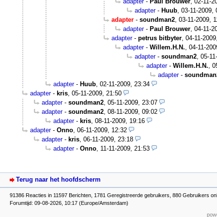
adapter
-
Paul Brouwer
,
02-11-2
adapter
-
Huub
,
03-11-2009, 
adapter
-
soundman2
,
03-11-2009, 1
adapter
-
Paul Brouwer
,
04-11-2
adapter
-
petrus bitbyter
,
04-11-2009
adapter
-
Willem.H.N.
,
04-11-200
adapter
-
soundman2
,
05-11
adapter
-
Willem.H.N.
,
0
adapter
-
soundman
adapter
-
Huub
,
02-11-2009, 23:34
adapter
-
kris
,
05-11-2009, 21:50
adapter
-
soundman2
,
05-11-2009, 23:07
adapter
-
soundman2
,
08-11-2009, 09:02
adapter
-
kris
,
08-11-2009, 19:16
adapter
-
Onno
,
06-11-2009, 12:32
adapter
-
kris
,
06-11-2009, 23:18
adapter
-
Onno
,
11-11-2009, 21:53
Terug naar het hoofdscherm
91386 Reacties in 11597 Berichten, 1781 Geregistreerde gebruikers, 880 Gebruikers on
Forumtijd: 09-08-2026, 10:17 (Europe/Amsterdam)
powe