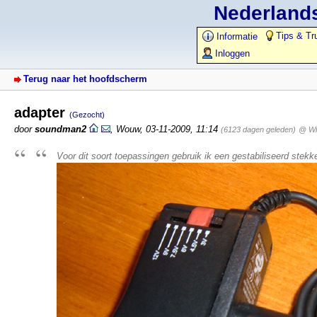
Nederlands
Tips & Tr
Informatie
Inloggen
Terug naar het hoofdscherm
adapter
(Gezocht)
door
soundman2
,
Wouw
,
03-11-2009, 11:14
(6123 dagen geleden)
@ Wi
Voor dit soort toepassingen gebruik ik een gestabiliseerd stekk