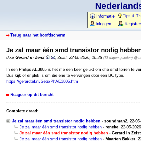
Nederlands
Tips & Tr
Informatie
Inloggen
Registre
Terug naar het hoofdscherm
Je zal maar één smd transistor nodig hebbe
door
Gerard in Zeist
,
Zeist
,
22-05-2026, 15:28
(78 dagen geleden)
@ s
In een Philips AE3805 is het me een keer gelukt om drie smd torren te v
Dus kijk of er plek is om die ene te vervangen door een BC type.
https://gerardtel.nl/Sets/PhAE3805.htm
Reageer op dit bericht
Complete draad:
Je zal maar één smd transistor nodig hebben
-
soundman2
,
22-05
Je zal maar één smd transistor nodig hebben
-
reneke
,
22-05-2026
Je zal maar één smd transistor nodig hebben
-
Gerard in Zeist
Je zal maar één smd transistor nodig hebben
-
Maarten Bakker
,
2