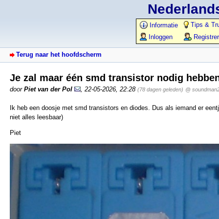
Nederlands
Tips & Tr
Informatie
Inloggen
Registre
Terug naar het hoofdscherm
Je zal maar één smd transistor nodig hebbe
door
Piet van der Pol
,
22-05-2026, 22:28
(78 dagen geleden)
@ soundman
Ik heb een doosje met smd transistors en diodes. Dus als iemand er eentje n
niet alles leesbaar)
Piet