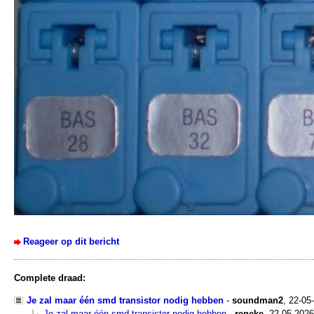
Reageer op dit bericht
Complete draad:
Je zal maar één smd transistor nodig hebben
-
soundman2
,
22-05
Je zal maar één smd transistor nodig hebben
-
reneke
,
22-05-2026