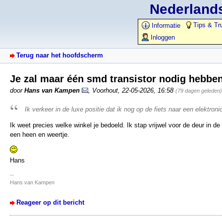
Nederlands
Tips & Tr
Informatie
Inloggen
Terug naar het hoofdscherm
Je zal maar één smd transistor nodig hebbe
door
Hans van Kampen
,
Voorhout
,
22-05-2026, 16:58
(79 dagen geleden)
Ik verkeer in de luxe positie dat ik nog op de fiets naar een elektron
Ik weet precies welke winkel je bedoeld. Ik stap vrijwel voor de deur in de 
een heen en weertje.
Hans
--
Hans van Kampen
Reageer op dit bericht