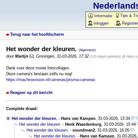
Nederlands
Tips & Tr
Informatie
Inloggen
Registre
Terug naar het hoofdscherm
Het wonder der kleuren.
(Algemeen)
door
Martijn
,
Groningen
,
31-03-2026, 17:32
(129 dagen geleden)
@ Hans v
Dank voor deze mooie fotocollages.
Deze camera's bestaan zelfs nu nog!
https://machinevision.nl/cameras/prisma-cameras
Reageer op dit bericht
Complete draad:
Het wonder der kleuren.
-
Hans van Kampen
,
31-03-2026, 13:34
Het wonder der kleuren.
-
Henk Waardenburg
,
31-03-2026, 15:44
Het wonder der kleuren.
-
soundman2
,
31-03-2026, 16:05
Het wonder der kleuren.
-
Hans van Kampen
,
31-03-2026,