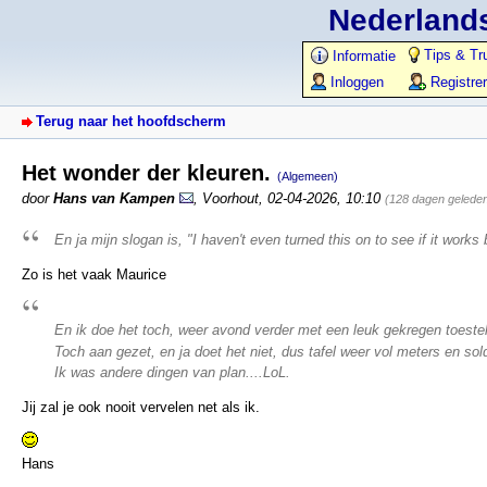
Nederlands
Tips & Tr
Informatie
Inloggen
Registre
Terug naar het hoofdscherm
Het wonder der kleuren.
(Algemeen)
door
Hans van Kampen
,
Voorhout
,
02-04-2026, 10:10
(128 dagen gelede
En ja mijn slogan is, "I haven't even turned this on to see if it works 
Zo is het vaak Maurice
En ik doe het toch, weer avond verder met een leuk gekregen toestell
Toch aan gezet, en ja doet het niet, dus tafel weer vol meters en sol
Ik was andere dingen van plan....LoL.
Jij zal je ook nooit vervelen net als ik.
Hans