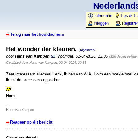
Nederlands
Tips & Tr
Informatie
Inloggen
Registre
Terug naar het hoofdscherm
Het wonder der kleuren.
(Algemeen)
door
Hans van Kampen
,
Voorhout
,
02-04-2026, 22:30
(126 dagen gelede
Gewijzigd door Hans van Kampen, 02-04-2026, 22:35
Zeer interessant allemaal Henk, ik heb van W.A. Holm een boekje over kleu
ik zal dat weer eens oppakken.
Hans
--
Hans van Kampen
Reageer op dit bericht