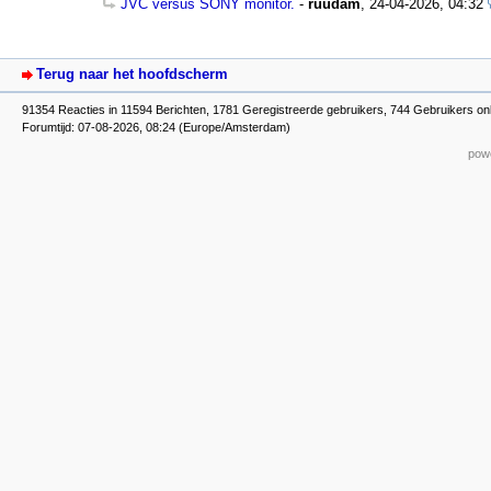
JVC versus SONY monitor.
-
ruudam
,
24-04-2026, 04:32
Terug naar het hoofdscherm
91354 Reacties in 11594 Berichten, 1781 Geregistreerde gebruikers, 744 Gebruikers onl
Forumtijd: 07-08-2026, 08:24 (Europe/Amsterdam)
powe