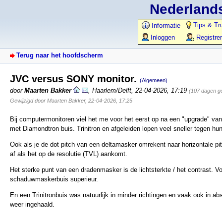
Nederlands
Tips & Tr
Informatie
Inloggen
Registre
Terug naar het hoofdscherm
JVC versus SONY monitor.
(Algemeen)
door
Maarten Bakker
,
Haarlem/Delft
,
22-04-2026, 17:19
(107 dagen g
Gewijzigd door Maarten Bakker, 22-04-2026, 17:25
Bij computermonitoren viel het me voor het eerst op na een "upgrade" v
met Diamondtron buis. Trinitron en afgeleiden lopen veel sneller tegen h
Ook als je de dot pitch van een deltamasker omrekent naar horizontale pi
af als het op de resolutie (TVL) aankomt.
Het sterke punt van een dradenmasker is de lichtsterkte / het contrast. 
schaduwmaskerbuis superieur.
En een Trinitronbuis was natuurlijk in minder richtingen en vaak ook in ab
weer ingehaald.