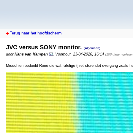
Terug naar het hoofdscherm
JVC versus SONY monitor.
(Algemeen)
door
Hans van Kampen
,
Voorhout
,
23-04-2026, 16:14
(106 dagen gelede
Misschien bedoeld René die wat rafelige (niet storende) overgang zoals he