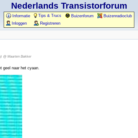
Nederlands Transistorforum
Tips & Trucs
Informatie
Buizenforum
Buizenradioclub
Inloggen
Registreren
n)
@ Maarten Bakker
t geel naar het cyaan.