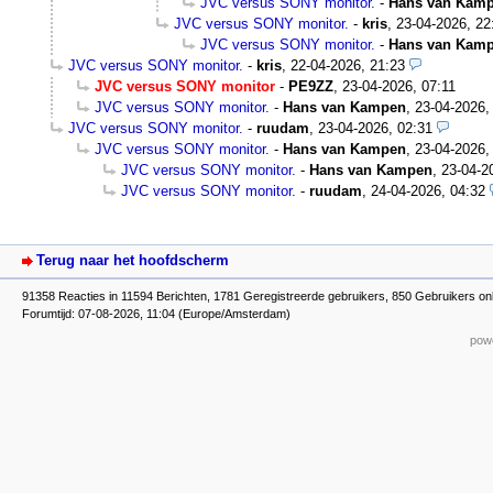
JVC versus SONY monitor.
-
Hans van Kam
JVC versus SONY monitor.
-
kris
,
23-04-2026, 22
JVC versus SONY monitor.
-
Hans van Kam
JVC versus SONY monitor.
-
kris
,
22-04-2026, 21:23
JVC versus SONY monitor
-
PE9ZZ
,
23-04-2026, 07:11
JVC versus SONY monitor.
-
Hans van Kampen
,
23-04-2026,
JVC versus SONY monitor.
-
ruudam
,
23-04-2026, 02:31
JVC versus SONY monitor.
-
Hans van Kampen
,
23-04-2026,
JVC versus SONY monitor.
-
Hans van Kampen
,
23-04-2
JVC versus SONY monitor.
-
ruudam
,
24-04-2026, 04:32
Terug naar het hoofdscherm
91358 Reacties in 11594 Berichten, 1781 Geregistreerde gebruikers, 850 Gebruikers on
Forumtijd: 07-08-2026, 11:04 (Europe/Amsterdam)
powe