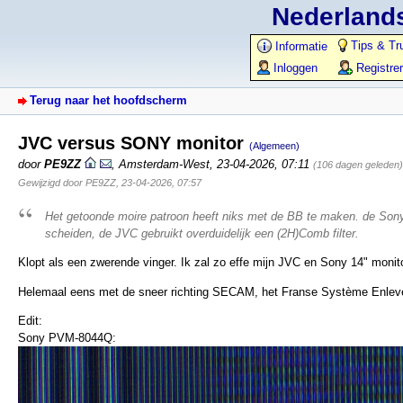
Nederlands
Tips & Tr
Informatie
Inloggen
Registre
Terug naar het hoofdscherm
JVC versus SONY monitor
(Algemeen)
door
PE9ZZ
,
Amsterdam-West
,
23-04-2026, 07:11
(106 dagen geleden)
Gewijzigd door PE9ZZ, 23-04-2026, 07:57
Het getoonde moire patroon heeft niks met de BB te maken. de Sony g
scheiden, de JVC gebruikt overduidelijk een (2H)Comb filter.
Klopt als een zwerende vinger. Ik zal zo effe mijn JVC en Sony 14" monit
Helemaal eens met de sneer richting SECAM, het Franse Système Enlevé
Edit:
Sony PVM-8044Q: