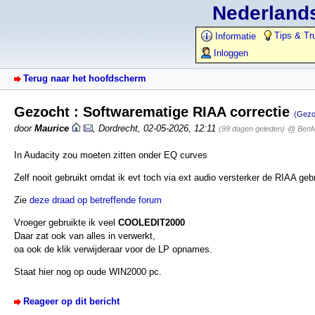
Nederlands
Tips & Tr
Informatie
Inloggen
Terug naar het hoofdscherm
Gezocht : Softwarematige RIAA correctie
(Gezo
door
Maurice
,
Dordrecht
,
02-05-2026, 12:11
(99 dagen geleden)
@ Ben
In Audacity zou moeten zitten onder EQ curves
Zelf nooit gebruikt omdat ik evt toch via ext audio versterker de RIAA geb
Zie
deze draad op betreffende forum
Vroeger gebruikte ik veel
COOLEDIT2000
Daar zat ook van alles in verwerkt,
oa ook de klik verwijderaar voor de LP opnames.
Staat hier nog op oude WIN2000 pc.
Reageer op dit bericht