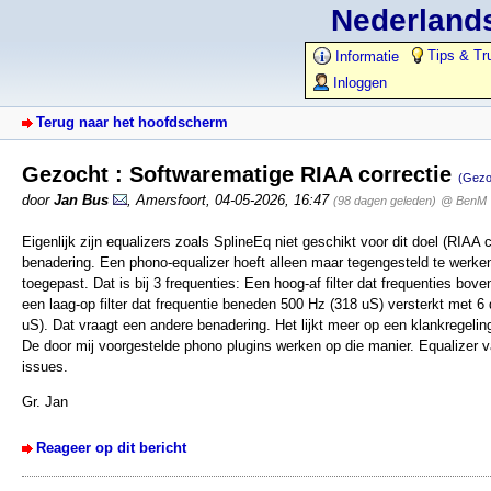
Nederlands
Tips & Tr
Informatie
Inloggen
Terug naar het hoofdscherm
Gezocht : Softwarematige RIAA correctie
(Gezo
door
Jan Bus
,
Amersfoort
,
04-05-2026, 16:47
(98 dagen geleden)
@ BenM
Eigenlijk zijn equalizers zoals SplineEq niet geschikt voor dit doel (RIAA
benadering. Een phono-equalizer hoeft alleen maar tegengesteld te werken a
toegepast. Dat is bij 3 frequenties: Een hoog-af filter dat frequenties bo
een laag-op filter dat frequentie beneden 500 Hz (318 uS) versterkt met 6
uS). Dat vraagt een andere benadering. Het lijkt meer op een klankregeli
De door mij voorgestelde phono plugins werken op die manier. Equalizer 
issues.
Gr. Jan
Reageer op dit bericht