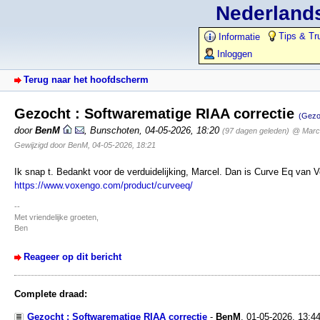
Nederlands
Tips & Tr
Informatie
Inloggen
Terug naar het hoofdscherm
Gezocht : Softwarematige RIAA correctie
(Gezo
door
BenM
,
Bunschoten
,
04-05-2026, 18:20
(97 dagen geleden)
@ Marc
Gewijzigd door BenM, 04-05-2026, 18:21
Ik snap t. Bedankt voor de verduidelijking, Marcel. Dan is Curve Eq van 
https://www.voxengo.com/product/curveeq/
--
Met vriendelijke groeten,
Ben
Reageer op dit bericht
Complete draad:
Gezocht : Softwarematige RIAA correctie
-
BenM
,
01-05-2026, 13:4