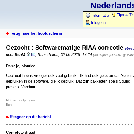
Nederlands
Tips & Tr
Informatie
Inloggen
Terug naar het hoofdscherm
Gezocht : Softwarematige RIAA correctie
(Gezo
door
BenM
,
Bunschoten
,
02-05-2026, 17:24
(98 dagen geleden)
@ Maur
Dank je, Maurice.
Cool edit heb ik vroeger ook veel gebruikt. Ik had ook gelezen dat Audicity
gebruiken in de software, die ik gebruik. Dat zijn pakketten zoals Sound
presets. Vandaar.
--
Met vriendelijke groeten,
Ben
Reageer op dit bericht
Complete draad: