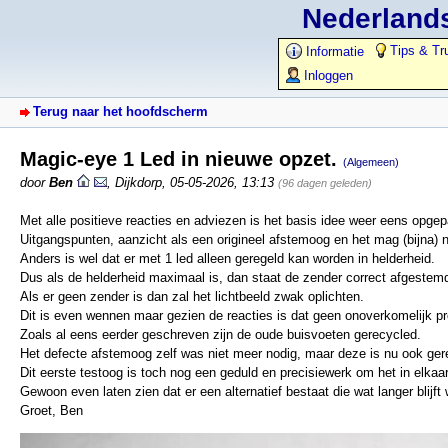
Nederlands
Tips & Tr
Informatie
Inloggen
Terug naar het hoofdscherm
Magic-eye 1 Led in nieuwe opzet.
(Algemeen)
door
Ben
,
Dijkdorp
,
05-05-2026, 13:13
(96 dagen geleden)
Met alle positieve reacties en adviezen is het basis idee weer eens opgep
Uitgangspunten, aanzicht als een origineel afstemoog en het mag (bijna) n
Anders is wel dat er met 1 led alleen geregeld kan worden in helderheid.
Dus als de helderheid maximaal is, dan staat de zender correct afgestem
Als er geen zender is dan zal het lichtbeeld zwak oplichten.
Dit is even wennen maar gezien de reacties is dat geen onoverkomelijk p
Zoals al eens eerder geschreven zijn de oude buisvoeten gerecycled.
Het defecte afstemoog zelf was niet meer nodig, maar deze is nu ook ger
Dit eerste testoog is toch nog een geduld en precisiewerk om het in elkaar 
Gewoon even laten zien dat er een alternatief bestaat die wat langer blijft
Groet, Ben