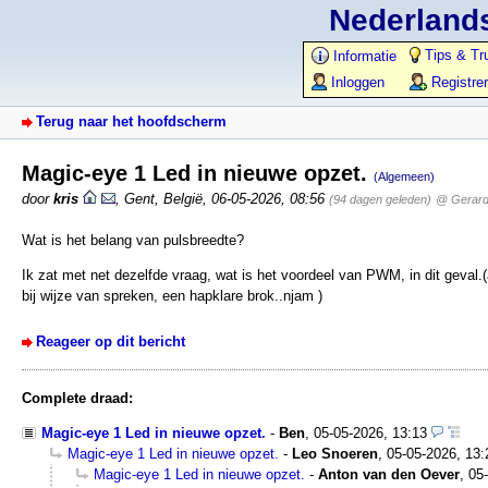
Nederlands
Tips & Tr
Informatie
Inloggen
Registre
Terug naar het hoofdscherm
Magic-eye 1 Led in nieuwe opzet.
(Algemeen)
door
kris
,
Gent, België
,
06-05-2026, 08:56
(94 dagen geleden)
@ Gerard 
Wat is het belang van pulsbreedte?
Ik zat met net dezelfde vraag, wat is het voordeel van PWM, in dit geval.
bij wijze van spreken, een hapklare brok..njam )
Reageer op dit bericht
Complete draad:
Magic-eye 1 Led in nieuwe opzet.
-
Ben
,
05-05-2026, 13:13
Magic-eye 1 Led in nieuwe opzet.
-
Leo Snoeren
,
05-05-2026, 13:
Magic-eye 1 Led in nieuwe opzet.
-
Anton van den Oever
,
05