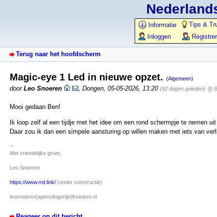
Nederlands
Tips & Tr
Informatie
Inloggen
Registre
Terug naar het hoofdscherm
Magic-eye 1 Led in nieuwe opzet.
(Algemeen)
door
Leo Snoeren
,
Dongen
,
05-05-2026, 13:20
(92 dagen geleden)
@ B
Mooi gedaan Ben!
Ik loop zelf al een tijdje met het idee om een rond schermpje te nemen uit
Daar zou ik dan een simpele aansturing op willen maken met iets van verlic
--
Met vriendelijke groet,
Leo Snoeren
https://www.rrd.link/
(onder constructie)
leosnoeren(apenslingertje)freedom.nl
Reageer op dit bericht