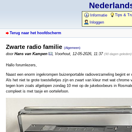
Nederlands
Tips & Tr
Informatie
Inloggen
Terug naar het hoofdscherm
Zwarte radio familie
(Algemeen)
door
Hans van Kampen
,
Voorhout
,
12-05-2026, 11:37
(90 dagen geleden)
Hallo forumlezers,
Naast een enorm ingekrompen buizenportable radioverzameling begint er o
Als het niet te grote toestelletjes zijn en zwart van kleur met wat chrome 
tegen kom zoals afgelopen zondag 10 mei op de jukeboxbeurs in Rosmale
compleet is met tasje en oortelefoon.