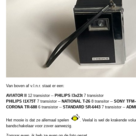
Van boven af v.l.n.r. staat er een:
AVIATOR II
12 transistor --
PHILIPS l3x23t
7 transistor
PHILIPS l1X75T
7 transistor --
NATIONAL T-26
8 transitor --
SONY TFM-
CORONA TR-688
6 transistor --
STANDARD SR-6443
7 transistor --
ADM
Het mooie is dat ze allemaal spelen
. Veelal is wel de krakende vo
bandschakelaar voor zover aanwezig.
Zomaar even, ik heb ze even op de foto gezet.