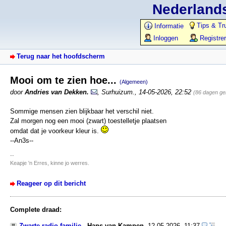
Nederlands
Tips & Tr
Informatie
Inloggen
Registre
Terug naar het hoofdscherm
Mooi om te zien hoe...
(Algemeen)
door
Andries van Dekken.
,
Surhuizum.
,
14-05-2026, 22:52
(86 dagen ge
Sommige mensen zien blijkbaar het verschil niet.
Zal morgen nog een mooi (zwart) toestelletje plaatsen
omdat dat je voorkeur kleur is.
--An3s--
--
Keapje 'n Erres, kinne jo werres.
Reageer op dit bericht
Complete draad:
Zwarte radio familie
-
Hans van Kampen
,
12-05-2026, 11:37