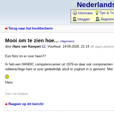
Nederlands
Tips & Tr
Informatie
Inloggen
Registre
Terug naar het hoofdscherm
Mooi om te zien hoe...
(Algemeen)
door
Hans van Kampen
,
Voorhout
,
14-05-2026, 21:14
(86 dagen geleden)
Een flots tin er over heen??
Ik heb een HANDIC computerscanner uit 1979 en daar ook componenten ve
rubberachtige hars er over gedeeltelijk alsof er yoghurt in is gemorst. Met 
Hans
--
Hans van Kampen
Reageer op dit bericht