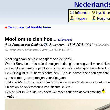
Nederlands
Tips & Tr
Informatie
Inloggen
Registre
Terug naar het hoofdscherm
Mooi om te zien hoe...
(Algemeen)
door
Andries van Dekken.
,
Surhuizum.
,
14-05-2026, 14:11
(86 dagen ge
Gewijzigd door Andries van Dekken., 14-05-2026, 14:21
Mooi begin van een nieuw aspect van de hobby.
Wat de Sony betreft,is er in de volgende dertig jaren nog veel meer elektr
op een kleine ruimte gepropt in de vorm van een geïntegreerde schakeling
De Grundig BOY 50 heeft slechts één IC,en de gevoeligheid ten opzichte
types is met grote sprongen vooruitgegaan.
Telde de FM stations hier vanmiddag en kwam op 46 die ongestoord kun
En dat op de sprietantenne van slechts 40 cm.
Heb ze hier in vele kleuren,geeft wat meer fleur aan de verzameling.
--An3s--