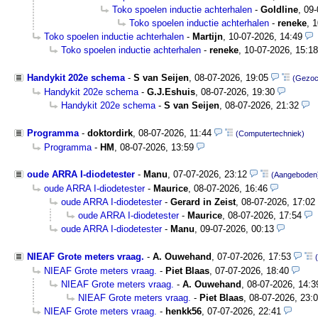
Toko spoelen inductie achterhalen
-
Goldline
,
09-
Toko spoelen inductie achterhalen
-
reneke
,
1
Toko spoelen inductie achterhalen
-
Martijn
,
10-07-2026, 14:49
Toko spoelen inductie achterhalen
-
reneke
,
10-07-2026, 15:18
Handykit 202e schema
-
S van Seijen
,
08-07-2026, 19:05
(Gezoc
Handykit 202e schema
-
G.J.Eshuis
,
08-07-2026, 19:30
Handykit 202e schema
-
S van Seijen
,
08-07-2026, 21:32
Programma
-
doktordirk
,
08-07-2026, 11:44
(Computertechniek)
Programma
-
HM
,
08-07-2026, 13:59
oude ARRA I-diodetester
-
Manu
,
07-07-2026, 23:12
(Aangeboden
oude ARRA I-diodetester
-
Maurice
,
08-07-2026, 16:46
oude ARRA I-diodetester
-
Gerard in Zeist
,
08-07-2026, 17:02
oude ARRA I-diodetester
-
Maurice
,
08-07-2026, 17:54
oude ARRA I-diodetester
-
Manu
,
09-07-2026, 00:13
NIEAF Grote meters vraag.
-
A. Ouwehand
,
07-07-2026, 17:53
NIEAF Grote meters vraag.
-
Piet Blaas
,
07-07-2026, 18:40
NIEAF Grote meters vraag.
-
A. Ouwehand
,
08-07-2026, 14:3
NIEAF Grote meters vraag.
-
Piet Blaas
,
08-07-2026, 23:
NIEAF Grote meters vraag.
-
henkk56
,
07-07-2026, 22:41