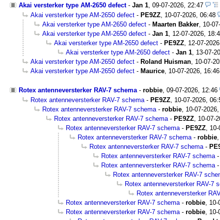
Akai versterker type AM-2650 defect
-
Jan 1
,
09-07-2026, 22:47
Akai versterker type AM-2650 defect
-
PE9ZZ
,
10-07-2026, 06:48
Akai versterker type AM-2650 defect
-
Maarten Bakker
,
10-07
Akai versterker type AM-2650 defect
-
Jan 1
,
12-07-2026, 18:
Akai versterker type AM-2650 defect
-
PE9ZZ
,
12-07-2026
Akai versterker type AM-2650 defect
-
Jan 1
,
13-07-20
Akai versterker type AM-2650 defect
-
Roland Huisman
,
10-07-20
Akai versterker type AM-2650 defect
-
Maurice
,
10-07-2026, 16:46
Rotex antenneversterker RAV-7 schema
-
robbie
,
09-07-2026, 12:46
Rotex antenneversterker RAV-7 schema
-
PE9ZZ
,
10-07-2026, 06:
Rotex antenneversterker RAV-7 schema
-
robbie
,
10-07-2026,
Rotex antenneversterker RAV-7 schema
-
PE9ZZ
,
10-07-2
Rotex antenneversterker RAV-7 schema
-
PE9ZZ
,
10-
Rotex antenneversterker RAV-7 schema
-
robbie
Rotex antenneversterker RAV-7 schema
-
PE
Rotex antenneversterker RAV-7 schema
Rotex antenneversterker RAV-7 schema
Rotex antenneversterker RAV-7 sch
Rotex antenneversterker RAV-7 
Rotex antenneversterker RA
Rotex antenneversterker RAV-7 schema
-
robbie
,
10-
Rotex antenneversterker RAV-7 schema
-
robbie
,
10-