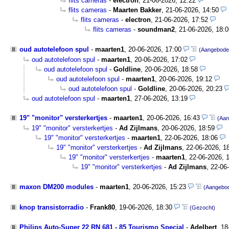
flits cameras
-
electron
,
21-06-2026, 12:22
flits cameras
-
Maarten Bakker
,
21-06-2026, 14:50
flits cameras
-
electron
,
21-06-2026, 17:52
flits cameras
-
soundman2
,
21-06-2026, 18:0
oud autotelefoon spul
-
maarten1
,
20-06-2026, 17:00
(Aangebode
oud autotelefoon spul
-
maarten1
,
20-06-2026, 17:02
oud autotelefoon spul
-
Goldline
,
20-06-2026, 18:58
oud autotelefoon spul
-
maarten1
,
20-06-2026, 19:12
oud autotelefoon spul
-
Goldline
,
20-06-2026, 20:23
oud autotelefoon spul
-
maarten1
,
27-06-2026, 13:19
19" "monitor" versterkertjes
-
maarten1
,
20-06-2026, 16:43
(Aan
19" "monitor" versterkertjes
-
Ad Zijlmans
,
20-06-2026, 18:59
19" "monitor" versterkertjes
-
maarten1
,
22-06-2026, 18:06
19" "monitor" versterkertjes
-
Ad Zijlmans
,
22-06-2026, 1
19" "monitor" versterkertjes
-
maarten1
,
22-06-2026, 
19" "monitor" versterkertjes
-
Ad Zijlmans
,
22-06
maxon DM200 modules
-
maarten1
,
20-06-2026, 15:23
(Aangebo
knop transistorradio
-
Frank80
,
19-06-2026, 18:30
(Gezocht)
Philips Auto-Super 22 RN 681 - 85 Tourismo Special
-
Adelbert
,
18