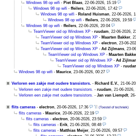
Windows 98 op wifi
-
Piet Blaas
,
22-06-2026, 15:19
Windows 98 op wifi
-
ffeilers
,
22-06-2026, 17:42
Windows 98 op wifi
-
Roland Huisman
,
22-06-2026, 1
Windows 98 op wifi
-
ffeilers
,
22-06-2026, 19:59
Windows 98 op wifi
-
ffeilers
,
22-06-2026, 20:04
TeamViewer oid op Windows XP
-
ruudam
,
22-06-2026, 2
TeamViewer oid op Windows XP
-
Maarten Bakker
,
2
TeamViewer oid op Windows XP
-
electron
,
23-06-202
TeamViewer oid op Windows XP
-
Ad Zijlmans
,
23-06
TeamViewer oid op Windows XP
-
Maarten Bakke
TeamViewer oid op Windows XP
-
Ad Zijlma
TeamViewer oid op Windows XP
-
ruuda
Windows 98 op wifi
-
Maurice
,
23-06-2026, 00:27
Verloren een zakje met oudere transistors.
-
Richard E.V.
,
21-06-20
Verloren een zakje met oudere transistors.
-
ruudam
,
21-06-2026,
Verloren een zakje met oudere transistors.
-
Jan van Liempdt
,
26
flits cameras
-
electron
,
20-06-2026, 17:36
(Toestel of techniek)
flits cameras
-
Maurice
,
20-06-2026, 22:19
flits cameras
-
electron
,
20-06-2026, 23:59
flits cameras
-
Erik
,
21-06-2026, 08:48
flits cameras
-
Matthias Meijer
,
21-06-2026, 09:57