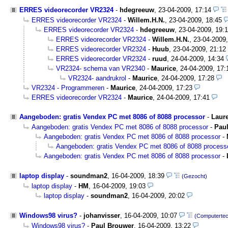
ERRES videorecorder VR2324
-
hdegreeuw
,
23-04-2009, 17:14
ERRES videorecorder VR2324
-
Willem.H.N.
,
23-04-2009, 18:45
ERRES videorecorder VR2324
-
hdegreeuw
,
23-04-2009, 19:
ERRES videorecorder VR2324
-
Willem.H.N.
,
23-04-2009,
ERRES videorecorder VR2324
-
Huub
,
23-04-2009, 21:12
ERRES videorecorder VR2324
-
ruud
,
24-04-2009, 14:34
VR2324- schema van VR2340
-
Maurice
,
24-04-2009, 17:
VR2324- aandrukrol
-
Maurice
,
24-04-2009, 17:28
VR2324 - Programmeren
-
Maurice
,
24-04-2009, 17:23
ERRES videorecorder VR2324
-
Maurice
,
24-04-2009, 17:41
Aangeboden: gratis Vendex PC met 8086 of 8088 processor
-
Laur
Aangeboden: gratis Vendex PC met 8086 of 8088 processor
-
Pau
Aangeboden: gratis Vendex PC met 8086 of 8088 processor
-
Aangeboden: gratis Vendex PC met 8086 of 8088 process
Aangeboden: gratis Vendex PC met 8086 of 8088 processor
-
laptop display
-
soundman2
,
16-04-2009, 18:39
(Gezocht)
laptop display
-
HM
,
16-04-2009, 19:03
laptop display
-
soundman2
,
16-04-2009, 20:02
Windows98 virus?
-
johanvisser
,
16-04-2009, 10:07
(Computertec
Windows98 virus?
-
Paul Brouwer
,
16-04-2009, 13:22