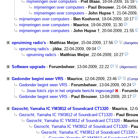
mijmeringen over computers
-
Piet Blaas
,
18-04-2009, 16:19
mijmeringen over computers
-
Paul Brouwer
,
21-04-2009,
mijmeringen over computers
-
John Hupse †
,
21-04-2009,
mijmeringen over computers
-
Ben Koehorst
,
19-04-2009, 10:17
mijmeringen over computers
-
Maurice
,
19-04-2009, 11:30
mijmeringen over computers
-
John Hupse †
,
20-04-2009, 21:55
opruiming radio's
-
Matthias Meijer
,
15-04-2009, 17:56
(Aangebo
opruiming radio's
-
jikke
,
22-04-2009, 09:04
opruiming radio's
-
Matthias Meijer
,
22-04-2009, 10:27
Software upgrade
-
Forumbeheer
,
13-04-2009, 22:22
(Algemeen)
Gedonder begint weer VRS
-
Maurice
,
12-04-2009, 23:46
(Compu
Gedonder begint weer VRS
-
Forumbeheer
,
13-04-2009, 00:24
Jouw foto's zijn in het originele bericht ingevoegd
-
Forumb
Gedonder begint weer VRS
-
Paul Brouwer
,
13-04-2009, 20:17
Gezocht; Yamaha IC YM3812 of Soundcard CT1320
-
Maurice
,
12-0
Gezocht; Yamaha IC YM3812 of Soundcard CT1320
-
Paul Brouw
Gezocht; Yamaha IC YM3812 of Soundcard CT1320
-
Mauric
Gezocht; Yamaha IC YM3812 of Soundcard CT1320
-
Pau
Gezocht; Yamaha IC YM3812 of Soundcard CT1320