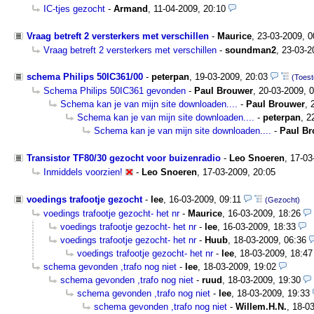
IC-tjes gezocht
-
Armand
,
11-04-2009, 20:10
Vraag betreft 2 versterkers met verschillen
-
Maurice
,
23-03-2009, 
Vraag betreft 2 versterkers met verschillen
-
soundman2
,
23-03-2
schema Philips 50IC361/00
-
peterpan
,
19-03-2009, 20:03
(Toest
Schema Philips 50IC361 gevonden
-
Paul Brouwer
,
20-03-2009, 
Schema kan je van mijn site downloaden....
-
Paul Brouwer
,
Schema kan je van mijn site downloaden....
-
peterpan
,
2
Schema kan je van mijn site downloaden....
-
Paul Br
Transistor TF80/30 gezocht voor buizenradio
-
Leo Snoeren
,
17-03
Inmiddels voorzien!
-
Leo Snoeren
,
17-03-2009, 20:05
voedings trafootje gezocht
-
lee
,
16-03-2009, 09:11
(Gezocht)
voedings trafootje gezocht- het nr
-
Maurice
,
16-03-2009, 18:26
voedings trafootje gezocht- het nr
-
lee
,
16-03-2009, 18:33
voedings trafootje gezocht- het nr
-
Huub
,
18-03-2009, 06:36
voedings trafootje gezocht- het nr
-
lee
,
18-03-2009, 18:47
schema gevonden ,trafo nog niet
-
lee
,
18-03-2009, 19:02
schema gevonden ,trafo nog niet
-
ruud
,
18-03-2009, 19:30
schema gevonden ,trafo nog niet
-
lee
,
18-03-2009, 19:33
schema gevonden ,trafo nog niet
-
Willem.H.N.
,
18-03