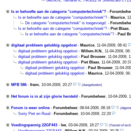
Gezocht; Yamaha IC YM3812 of Soundcard CT13
Is er behoefte aan de categorie "computertechniek"?
-
Forumbehe
Is er behoefte aan de categorie "computertechniek"?
-
Maurice
,
12
De categorie "computertechniek" is toegevoegd.
-
Forumbehe
Is er behoefte aan de categorie "computertechniek"?
-
Piet Blaas
,
Is er behoefte aan de categorie "computertechniek"?
-
Paul B
digitaal probleem gelukkig opgelost
-
Maurice
,
11-04-2009, 08:41
digitaal probleem gelukkig opgelost
-
Willem.H.N.
,
11-04-2009, 08
digitaal probleem gelukkig opgelost
-
Paul Brouwer
,
11-04-2009, 1
digitaal probleem gelukkig opgelost
-
Piet Blaas
,
11-04-2009, 20:3
digitaal probleem gelukkig opgelost
-
Paul Brouwer
,
11-04-200
digitaal probleem gelukkig opgelost
-
Maurice
,
12-04-2009, 06
MFB 586
-
franc
,
10-04-2009, 20:27
(Aangeboden)
Het forum is in al zijn glorie hersteld
-
Forumbeheer
,
10-04-2009, 
Forum is weer online
-
Forumbeheer
,
08-04-2009, 08:18
(Algem
Sorry Piet en Ruud
-
Forumbeheer
,
10-04-2009, 22:20
Voedingspannig 22GF443
-
lee
,
03-04-2009, 18:27
(Toestel of tech
Voedingspannig 22GF443
-
Willem.H.N.
,
03-04-2009, 20:25