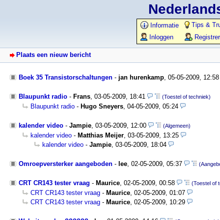
Nederlands
Tips & Tr
Informatie
Inloggen
Registre
Plaats een nieuw bericht
Boek 35 Transistorschaltungen
-
jan hurenkamp
,
05-05-2009, 12:5
Blaupunkt radio
-
Frans
,
03-05-2009, 18:41
(Toestel of techniek)
Blaupunkt radio
-
Hugo Sneyers
,
04-05-2009, 05:24
kalender video
-
Jampie
,
03-05-2009, 12:00
(Algemeen)
kalender video
-
Matthias Meijer
,
03-05-2009, 13:25
kalender video
-
Jampie
,
03-05-2009, 18:04
Omroepversterker aangeboden
-
lee
,
02-05-2009, 05:37
(Aangeb
CRT CR143 tester vraag
-
Maurice
,
02-05-2009, 00:58
(Toestel of 
CRT CR143 tester vraag
-
Maurice
,
02-05-2009, 01:07
CRT CR143 tester vraag
-
Maurice
,
02-05-2009, 10:29