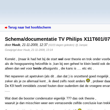
Terug naar het hoofdscherm
Schema/documentatie TV Philips X11T601/07
door
Huub
,
21-11-2009, 12:37
(6103 dagen geleden)
@ Jampie
Gewijzigd door Huub, 21-11-2009, 13:14
Korrekt , (maar ik had het bij de start
wel
over theorie en trok onder voorb
als de hoogspanning hetzelfde is ,kan bij een geheel te klein beeld ook de 
alleen dan wel voor
beide
afbuigunits , die kans is .... etc etc .
Het repareren uit apetruken (als dit ..dan dat ) is onzettend goed mogelijk 
zeker als je ze allemaal kent , ik deed zelfs nooit anders
, probeer daar
De K9 heeft inmiddels zoveel fouten door ouderdom dat de vroegere ervaring
.....
Wat doet die booster condensator eigenlijk ??? das ook theorie ,
waaruit je dan misschien weer een verrassende zelfde conclusie kan trekk