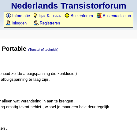
Nederlands Transistorforum
Tips & Trucs
Informatie
Buizenforum
Buizenradioclub
Inloggen
Registreren
 Portable
(Toestel of techniek)
ehoud zelfde afbuigspanning die konklusie )
afbuigspanning te laag zijn ,
,
 alleen wat verandering in aan te brengen .
 ernstig tekort schiet , wissel je maar een hele deur tegelijk
en ..