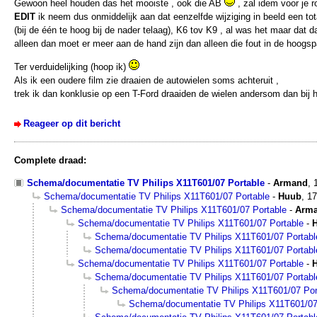
Gewoon heel houden das het mooiste , ook die AB
, zal idem voor je r
EDIT
ik neem dus onmiddelijk aan dat eenzelfde wijziging in beeld een to
(bij de één te hoog bij de nader telaag), K6 tov K9 , al was het maar dat dat
alleen dan moet er meer aan de hand zijn dan alleen die fout in de hoogsp
Ter verduidelijking (hoop ik)
Als ik een oudere film zie draaien de autowielen soms achteruit ,
trek ik dan konklusie op een T-Ford draaiden de wielen andersom dan bij h
Reageer op dit bericht
Complete draad:
Schema/documentatie TV Philips X11T601/07 Portable
-
Armand
,
Schema/documentatie TV Philips X11T601/07 Portable
-
Huub
,
17
Schema/documentatie TV Philips X11T601/07 Portable
-
Arm
Schema/documentatie TV Philips X11T601/07 Portable
-
Schema/documentatie TV Philips X11T601/07 Portabl
Schema/documentatie TV Philips X11T601/07 Portabl
Schema/documentatie TV Philips X11T601/07 Portable
-
Schema/documentatie TV Philips X11T601/07 Portabl
Schema/documentatie TV Philips X11T601/07 Por
Schema/documentatie TV Philips X11T601/07