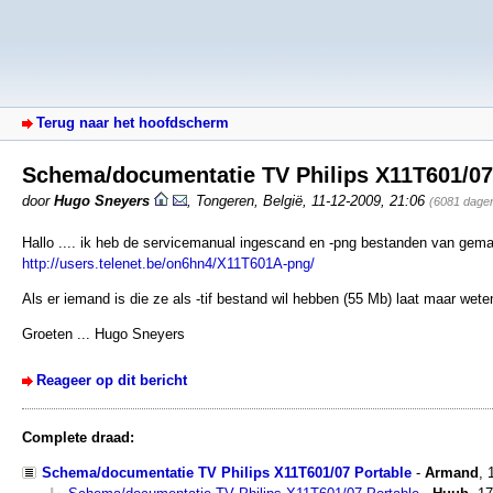
Terug naar het hoofdscherm
Schema/documentatie TV Philips X11T601/07
door
Hugo Sneyers
,
Tongeren, België
,
11-12-2009, 21:06
(6081 dage
Hallo .... ik heb de servicemanual ingescand en -png bestanden van gemaa
http://users.telenet.be/on6hn4/X11T601A-png/
Als er iemand is die ze als -tif bestand wil hebben (55 Mb) laat maar weten
Groeten ... Hugo Sneyers
Reageer op dit bericht
Complete draad:
Schema/documentatie TV Philips X11T601/07 Portable
-
Armand
,