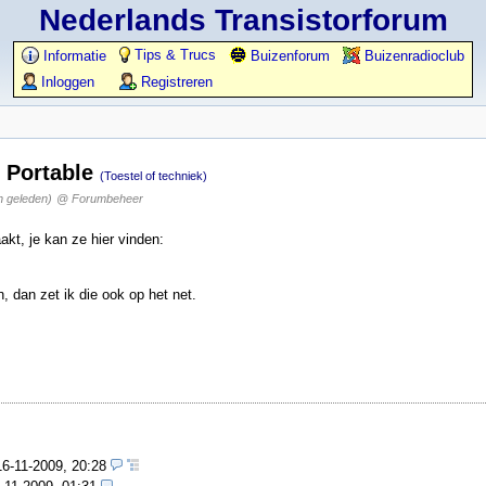
Nederlands Transistorforum
Tips & Trucs
Informatie
Buizenforum
Buizenradioclub
Inloggen
Registreren
 Portable
(Toestel of techniek)
n geleden)
@ Forumbeheer
kt, je kan ze hier vinden:
, dan zet ik die ook op het net.
16-11-2009, 20:28