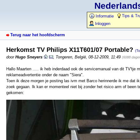
Nederlands
Tips & Tr
Informatie
Inloggen
Terug naar het hoofdscherm
Herkomst TV Philips X11T601/07 Portable?
(To
door
Hugo Sneyers
,
Tongeren, België
,
08-12-2009, 11:49
(6088 dage
Hallo Maarten ..... ik heb inderdaad ook de servicemanual van dit TV't
reklameadvertentie onder de naam "Siera".
Toen ik deze morgen je posting las ivm met Barco herinnerde ik me dat i
zoek gegaan. Ik kan er momenteel niet bij zonder het risico arm of been t
gekomen: